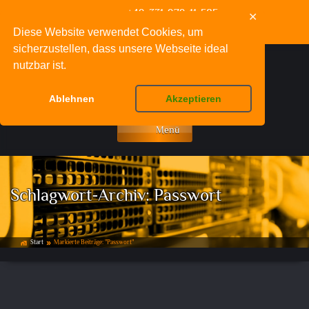
+49-331-979-11-585
✕
info@deinpcfachmann.de
Diese Website verwendet Cookies, um
sicherzustellen, dass unsere Webseite ideal
nutzbar ist.
Ablehnen
Akzeptieren
Menü
Schlagwort-Archiv:
Passwort
Start
Markierte Beiträge: "Passwort"
home_work
double_arrow