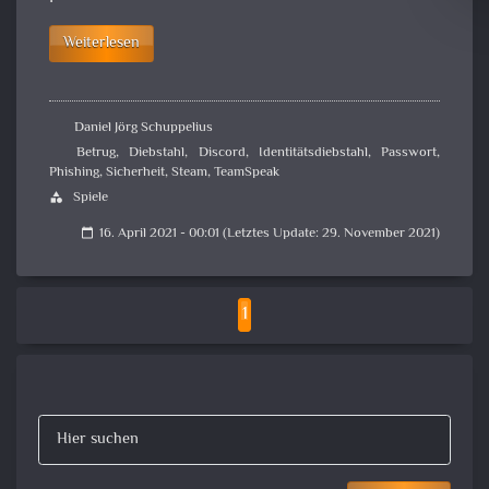
Weiterlesen
Daniel Jörg Schuppelius
Betrug
,
Diebstahl
,
Discord
,
Identitätsdiebstahl
,
Passwort
,
Phishing
,
Sicherheit
,
Steam
,
TeamSpeak
Spiele
category
16. April 2021 - 00:01 (Letztes Update: 29. November 2021)
calendar_today
1