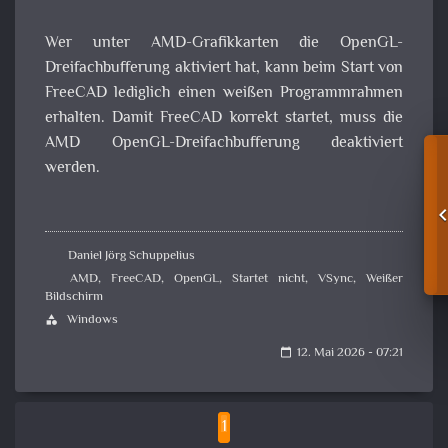
Wer unter AMD-Grafikkarten die OpenGL-
Dreifachbufferung aktiviert hat, kann beim Start von
FreeCAD lediglich einen weißen Programmrahmen
erhalten. Damit FreeCAD korrekt startet, muss die
AMD OpenGL-Dreifachbufferung deaktiviert
werden.
Daniel Jörg Schuppelius
AMD
,
FreeCAD
,
OpenGL
,
Startet nicht
,
VSync
,
Weißer
Bildschirm
Windows
category
12. Mai 2026 - 07:21
calendar_today
1