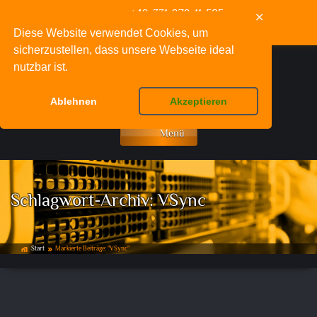
+49-331-979-11-585
✕
info@deinpcfachmann.de
Diese Website verwendet Cookies, um
sicherzustellen, dass unsere Webseite ideal
nutzbar ist.
Ablehnen
Akzeptieren
Menü
Schlagwort-Archiv:
VSync
Start
Markierte Beiträge: "VSync"
home_work
double_arrow